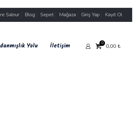
re Salnur
Blog
Sepet
Mağaza
Giriş Yap
Kayıt Ol
0
danmışlık Yolu
İletişim
0,00
₺