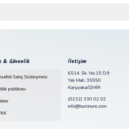
ik & Güvenlik
İletişim
6514. Sk. No:15 D:9
safeli Satış Sözleşmesi
Yalı Mah. 35550
Karşıyaka/İZMİR
lilik politikası
(0232) 330 02 02
deler
info@burcinure.com
VKK