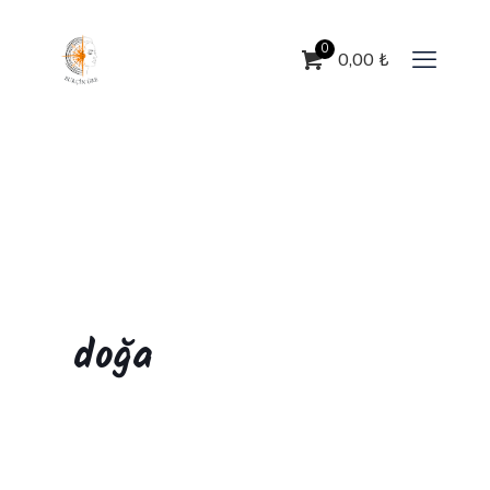
0
0,00
₺
doğa