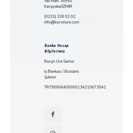
Yalı Mah. 35550
Karşıyaka/İZMİR
(0232) 330 02 02
info@burcinure.com
Banka Hesap
Bilgilerimiz
Burçin Üre Salnur
İş Bankası / Bostanlı
Şubesi
TR790006400000134210673041