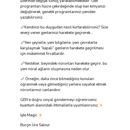
üzerinde değişik sonuç yaratabilmektedir. Gen
programları hücre çekirdeğinde olup kan kimyanızı
değiştirerek, genetik programlarınızı yeniden
yazabilirsiniz.
Kendinizi bu duygudan nasıl kurtarabilirsiniz? Size
enerji veren genlerinizi harekete geçirerek…
Yeni şeylerle, yeni bilgilerle, yeni çevrelerle
karşılaşmak “kapalı” genlerin harekete geçirilmesi
için mükemmel fırsatlardır.
Yenilikler, beyindeki nöronları harekete geçirir, bu
yeni nöral ağların oluşmasına neden olur.
Örneğin, daha önce bilmediğiniz konuları
öğrenmek veya gitmediğiniz yerlere seyahat etmek
nöronlarınızı canlandırır.
GEN’e doğru sinyal göndermeyi öğrenirseniz
kuantum alanındaki ihtimallerle uyumlanırsınız.
İşte Magic
Burçin Üre Salnur