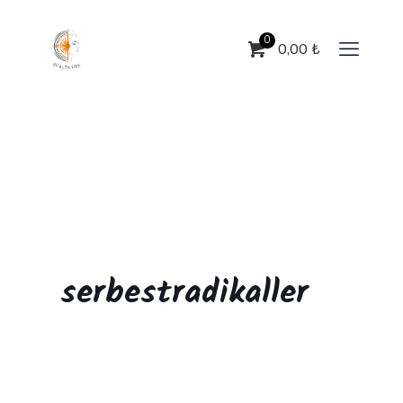
0
0,00
₺
serbestradikaller