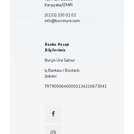
Karşıyaka/İZMİR
(0232) 330 02 02
info@burcinure.com
Banka Hesap
Bilgilerimiz
Burçin Üre Salnur
İş Bankası / Bostanlı
Şubesi
TR790006400000134210673041