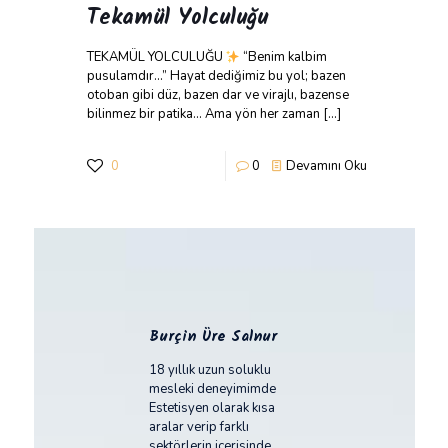
Tekamül Yolculuğu
TEKAMÜL YOLCULUĞU
“Benim kalbim
pusulamdır…” Hayat dediğimiz bu yol; bazen
otoban gibi düz, bazen dar ve virajlı, bazense
bilinmez bir patika… Ama yön her zaman
[…]
0
0
Devamını Oku
Burçin Üre Salnur
18 yıllık uzun soluklu
mesleki deneyimimde
Estetisyen olarak kısa
aralar verip farklı
sektörlerin içerisinde