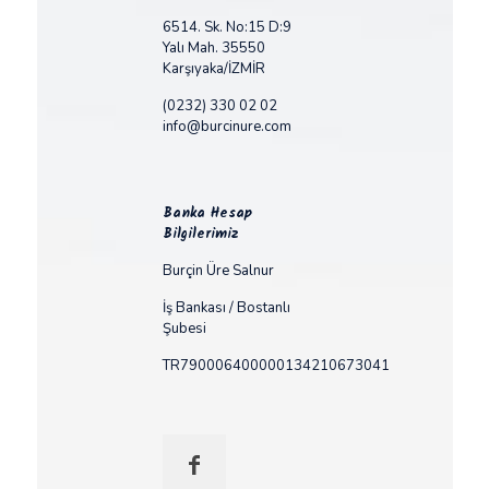
6514. Sk. No:15 D:9
Yalı Mah. 35550
Karşıyaka/İZMİR
(0232) 330 02 02
info@burcinure.com
Banka Hesap
Bilgilerimiz
Burçin Üre Salnur
İş Bankası / Bostanlı
Şubesi
TR790006400000134210673041