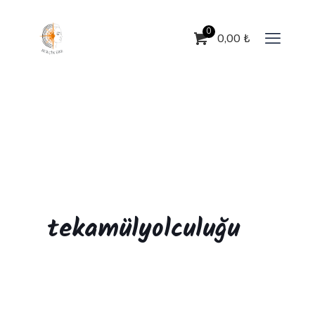
0
0,00
₺
tekamülyolculuğu